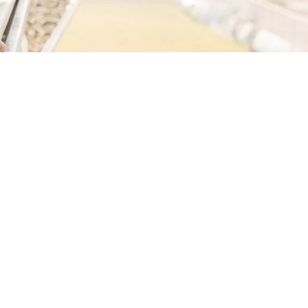
r Eishockey- und Tennishalle ist in
andschaft, die für ihre tollen
andeshauptstadt Graz.