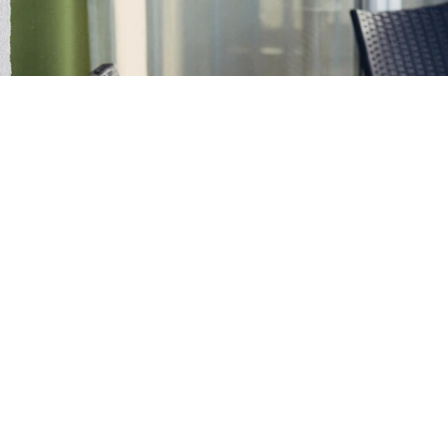
Das sportliche Hotel mit direktem 
Hart bei Graz sportlich einig
Laufstrecken bekannt