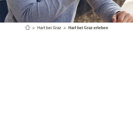
Hart bei Graz
Hart bei Graz erleben
Hart bei Graz erleben
Draht nach Graz. Sportangebote: Vom Fußballplatz bis zu
es geboten und das alles inmitten einer herrlich grünen L
 ist. Und ganz in der Nähe lockt das Kulturleben der L