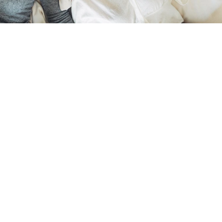
Le nostre offerte
La nostra missione: un soggiorno a Hart bei Graz
dovrebbe essere alla portata di tutti – e questo è
esattamente ciò che garantiscono le nostre interessanti
offerte speciali! Non importa se viaggi spontaneamente
o se pianifichi in anticipo: Da Harry’s Home Hart bei Graz
troverai offerte vantaggiose tutto l’anno. Goditi
l’atmosfera rilassata e la vicinanza al capoluogo della
Stiria senza mettere a dura prova il tuo budget.