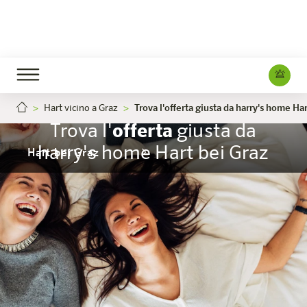
Hart vicino a Graz
Trova l'offerta giusta da harry's home Ha
Trova l'
offerta
giusta da
harry's home Hart bei Graz
Hart bei Graz
L'hotel
Camere e offerte
Esperienza
Info