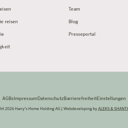
eisen
Team
ie reisen
Blog
ie
Presseportal
gkeit
AGBs
Impressum
Datenschutz
Barrierefreiheit
Einstellungen
ght 2026 Harry’s Home Holding AG | Webdeveloping by
ALEKS & SHANT