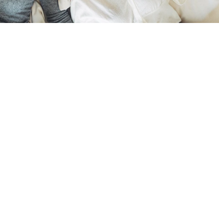
Unsere Angebote
Unsere Mission: Ein Aufenthalt in Hart bei Graz soll für
alle leistbar sein – genau dafür sorgen unsere
attraktiven Vorteilsangebote! Ganz egal, ob ihr spontan
reist oder frühzeitig plant: Bei harry’s home Hart bei
Graz findet ihr das ganze Jahr über großartige Deals.
Genießt die entspannte Atmosphäre und die Nähe zur
steirischen Hauptstadt, ohne euer Budget zu
strapazieren.